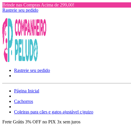
Brinde nas Compras Acima de 299,00!
Rastreie seu pedido
Rastreie seu pedido
Página Inicial
Cachorros
Coleiras para cães e gatos ajustável c/guizo
Frete Grátis
3% OFF no PIX
3x sem juros