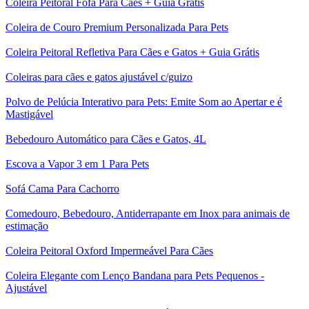
Coleira Peitoral Fofa Para Cães + Guia Grátis
Coleira de Couro Premium Personalizada Para Pets
Coleira Peitoral Refletiva Para Cães e Gatos + Guia Grátis
Coleiras para cães e gatos ajustável c/guizo
Polvo de Pelúcia Interativo para Pets: Emite Som ao Apertar e é
Mastigável
Bebedouro Automático para Cães e Gatos, 4L
Escova a Vapor 3 em 1 Para Pets
Sofá Cama Para Cachorro
Comedouro, Bebedouro, Antiderrapante em Inox para animais de
estimação
Coleira Peitoral Oxford Impermeável Para Cães
Coleira Elegante com Lenço Bandana para Pets Pequenos -
Ajustável